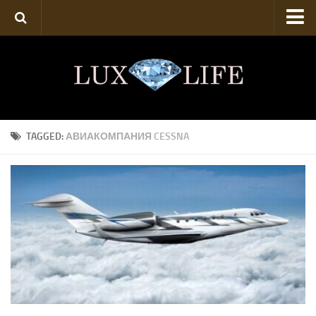
Техника
Искусство
Роскошь
Аукционы
TAGGED:
АВИАКОМПАНИЯ CESSNA
Твой стиль